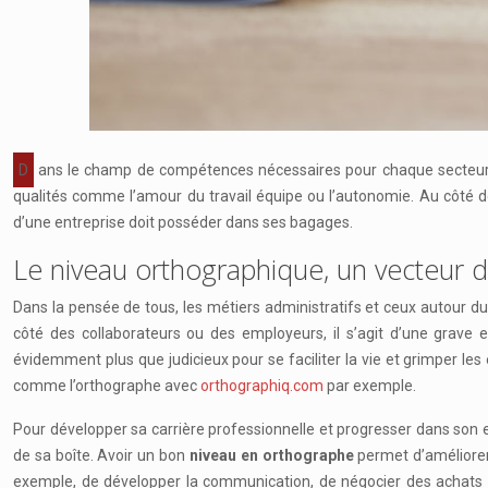
Dans le champ de compétences nécessaires pour chaque secteur professionnel, il existe celles spécifiques et celles transversales propres au marché du travail. Parmi ces compétences, il existe certaines
qualités comme l’amour du travail équipe ou l’autonomie. Au côté d
d’une entreprise doit posséder dans ses bagages.
Le niveau orthographique, un vecteur d
Dans la pensée de tous, les métiers administratifs et ceux autour d
côté des collaborateurs ou des employeurs, il s’agit d’une grave 
évidemment plus que judicieux pour se faciliter la vie et grimper l
comme l’orthographe avec
orthographiq.com
par exemple.
Pour développer sa carrière professionnelle et progresser dans son e
de sa boîte. Avoir un bon
niveau en orthographe
permet d’améliorer 
exemple, de développer la communication, de négocier des achats ou 