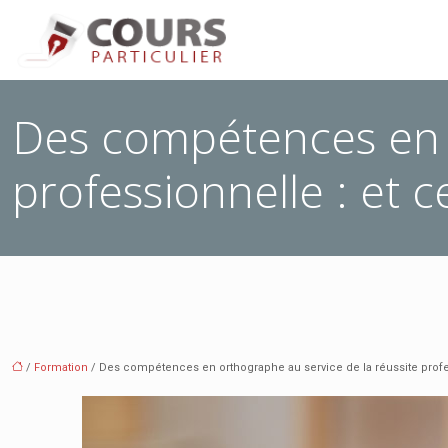
Des compétences en o
professionnelle : et c
/
Formation
/ Des compétences en orthographe au service de la réussite profes