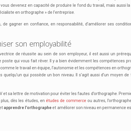
vous devenez en capacité de produire le fond du travail, mais aussi la
cialiste en orthographe » de l’entreprise.
, de gagner en confiance, en responsabilité, d’améliorer ses conditi
ser son employabilité
ectrice de réussite au sein de son employeur, il est aussi un préreq
 poste qui vous fait rêver. Il y a bien évidemment les compétences pro
es comme le travail en équipe, l’autonomie et les compétences en ortho
mps quelqu’un qui possède un bon niveau. Il s’agit aussi d’un moyen d
et sa lettre de motivation pour éviter les fautes d’orthographe. Premie
 plus, dès les études, en
études de commerce
ou autres, l’orthograph
 et
apprendre l’orthographe
et améliorer son niveau en permanence est