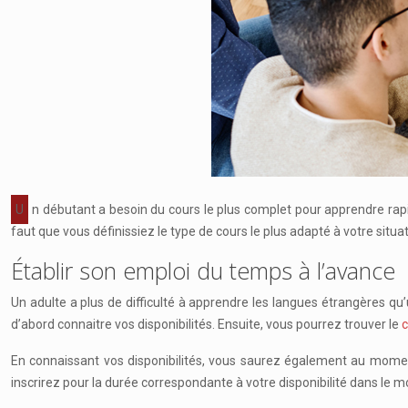
Un débutant a besoin du cours le plus complet pour apprendre rapidement une nouvelle langue. Grâce à la technologie, vous pouvez avoir le meilleur le cours d’anglais sans avoir à vous déplacer. Pour cela, il
faut que vous définissiez le type de cours le plus adapté à votre situ
Établir son emploi du temps à l’avance
Un adulte a plus de difficulté à apprendre les langues étrangères qu
d’abord connaitre vos disponibilités. Ensuite, vous pourrez trouver le
c
En connaissant vos disponibilités, vous saurez également au moment
inscrirez pour la durée correspondante à votre disponibilité dans le mo