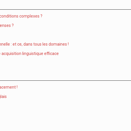
 conditions complexes ?
penses ?
elle : et ce, dans tous les domaines !
acquisition linguistique efficace
cacement !
lais